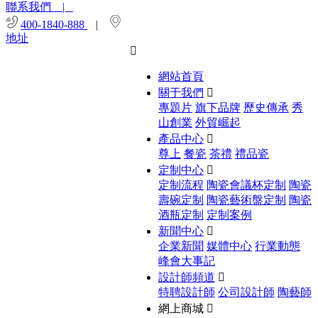
聯系我們 |
400-1840-888
|
地址

網站首頁
關于我們

專題片
旗下品牌
歷史傳承
秀
山創業
外貿崛起
產品中心

尊上
餐瓷
茶禮
禮品瓷
定制中心

定制流程
陶瓷會議杯定制
陶瓷
壽碗定制
陶瓷藝術盤定制
陶瓷
酒瓶定制
定制案例
新聞中心

企業新聞
媒體中心
行業動態
峰會大事記
設計師頻道

特聘設計師
公司設計師
陶藝師
網上商城
