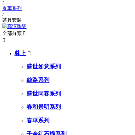
/
春華系列
/
茶具套裝
全部分類


尊上

盛世如意系列
絲路系列
盛世同春系列
春和景明系列
春華系列
千金紅石榴系列