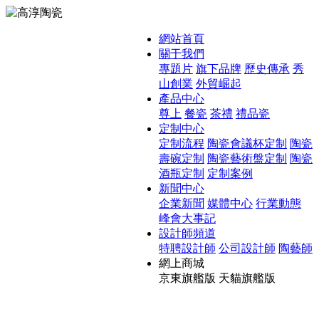
網站首頁
關于我們
專題片
旗下品牌
歷史傳承
秀
山創業
外貿崛起
產品中心
尊上
餐瓷
茶禮
禮品瓷
定制中心
定制流程
陶瓷會議杯定制
陶瓷
壽碗定制
陶瓷藝術盤定制
陶瓷
酒瓶定制
定制案例
新聞中心
企業新聞
媒體中心
行業動態
峰會大事記
設計師頻道
特聘設計師
公司設計師
陶藝師
網上商城
京東旗艦版
天貓旗艦版